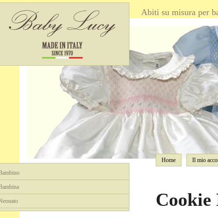
Abiti su misura per b
Home
Il mio acco
Bambino
Bambina
Cookie 
Neonato