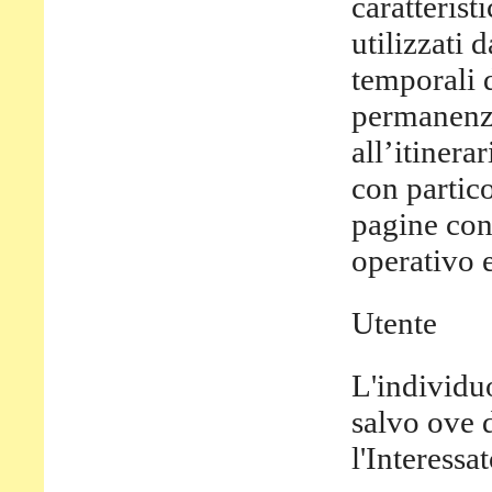
caratterist
utilizzati 
temporali d
permanenza 
all’itinera
con partico
pagine cons
operativo 
Utente
L'individu
salvo ove 
l'Interessat