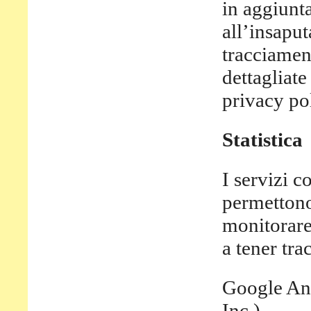
in aggiunt
all’insaput
tracciamen
dettagliate
privacy pol
Statistica
I servizi c
permettono
monitorare 
a tener tr
Google Ana
Inc.)