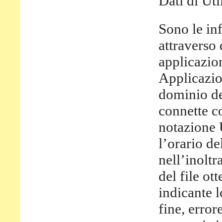
Dati di Uti
Sono le in
attraverso
applicazion
Applicazion
dominio de
connette co
notazione 
l’orario de
nell’inoltr
del file ot
indicante l
fine, error