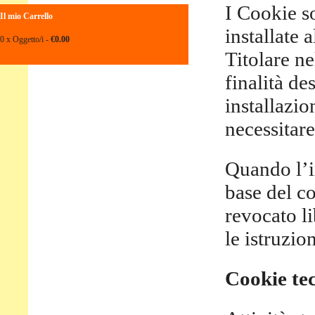
I Cookie so
Il mio Carrello
installate 
0 x Oggetto/i -
€0.00
Titolare ne
finalità de
installazio
necessitare
Quando l’i
base del c
revocato l
le istruzi
Cookie tec