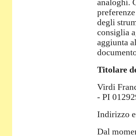
analoghi. C
preferenze
degli strum
consiglia ag
aggiunta al
documento
Titolare d
Virdi Fran
- PI 0129
Indirizzo 
Dal moment